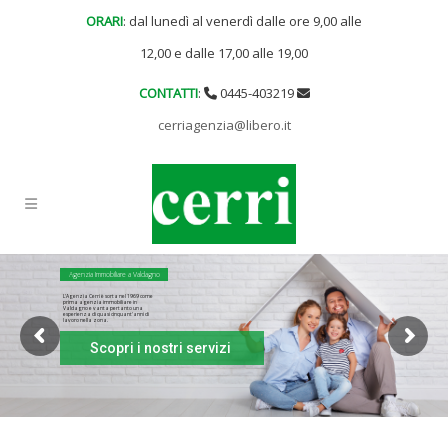
ORARI
: dal lunedì al venerdì dalle ore 9,00 alle
12,00 e dalle 17,00 alle 19,00
CONTATTI
:
0445-403219
cerriagenzia@libero.it
Agenzia Immobiliare a Valdagno
L'Agenzia Cerri è sorta nel 1969 come
prima agenzia immobiliare in
Valdagno e vanta pertanto una
esperienza di quasi cinquant'anni di
lavoro nella zona.
Scopri i nostri servizi