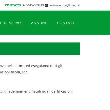
CONTATTI
:
0445-403219
cerriagenzia@libero.it
LTRI SERVIZI
ANNUNCI
CONTATTI
nza nel settore, ed eseguiamo tutti gli
ioni fiscali, ecc.
i gli adempimenti fiscali quali Certificazioni