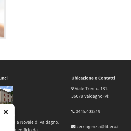
unci
Ubicazione e Contatti
Viale Trento, 131,
36078 Valdagno (Vi)
0445.403219
 singola
 singola a Novale di Valdagno,
cerriagenzia@libero.it
asi di un edificio da